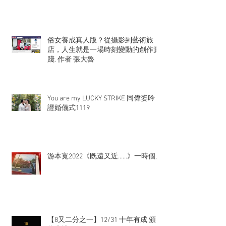
俗女養成真人版？從攝影到藝術旅
店，人生就是一場時刻變動的創作實
踐. 作者 張大魯
You are my LUCKY STRIKE 同偉姿吟
證婚儀式1119
游本寬2022《既遠又近……》一時個展
【8又二分之一】12/31 十年有成 頒