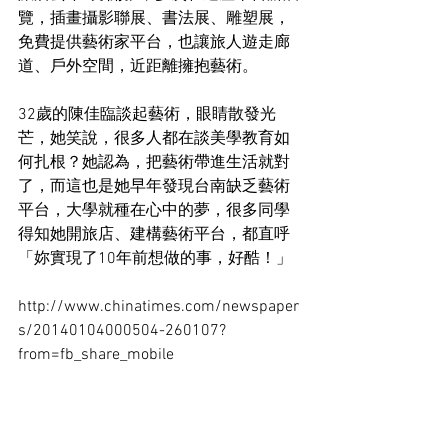
覽，插畫攝影聯展、書法展、雕塑展，
免費提供藝術家平台，也讓旅人遊走廊
道、戶外空間，近距離擁抱藝術。 
32歲的陳佳臨談起藝術，眼睛散發光
芒，她笑說，很多人都在談美學教育如
何扎根？她認為，把藝術帶進生活就對
了，而這也是她早年發現台南缺乏藝術
平台，大學就種在心中的夢，很多同學
得知她開旅店、建構藝術平台，都直呼
「妳實現了10年前想做的事，好酷！」 
http://www.chinatimes.com/newspaper
s/20140104000504-260107?
from=fb_share_mobile 