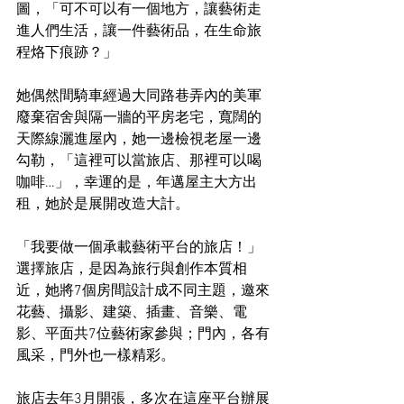
圖，「可不可以有一個地方，讓藝術走
進人們生活，讓一件藝術品，在生命旅
程烙下痕跡？」 
她偶然間騎車經過大同路巷弄內的美軍
廢棄宿舍與隔一牆的平房老宅，寬闊的
天際線灑進屋內，她一邊檢視老屋一邊
勾勒，「這裡可以當旅店、那裡可以喝
咖啡…」，幸運的是，年邁屋主大方出
租，她於是展開改造大計。 
「我要做一個承載藝術平台的旅店！」
選擇旅店，是因為旅行與創作本質相
近，她將7個房間設計成不同主題，邀來
花藝、攝影、建築、插畫、音樂、電
影、平面共7位藝術家參與；門內，各有
風采，門外也一樣精彩。 
旅店去年3月開張，多次在這座平台辦展