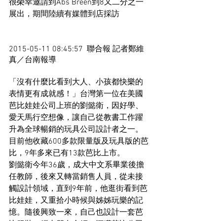
很榮幸邀請到Abs Breen到8又二分之一
展出，期間陸續有媒體到店採訪 
2015-05-11 08:45:57  聯合報 記者鄭維
真／台南報導 
「沒有什麼比看到大人、小孩都快樂的
表情更有成就感！」台灣第一位在美國
芭比娃娃公司上班的劉懿衛，因好學、
愛天馬行空想像，讓自己從教書工作躍
升為全球暢銷的玩具公司設計者之一。
目前他收藏600多款限量版及玩具版的芭
比，9年多來已有13款芭比上市。 
劉懿衛今年36歲，成大中文系畢業後擔
任教師，後來又轉當銷售人員，從未接
觸設計領域，直到9年前，他逛街看到芭
比娃娃，又重拾小時候與姊姊玩樂的記
憶。隨後興致一來，自己也設計一套芭