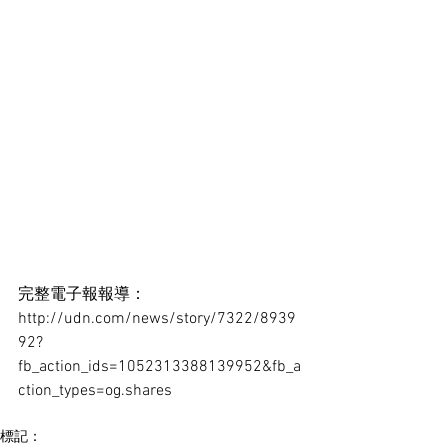
完整電子報報導：
http://udn.com/news/story/7322/8939
92?
fb_action_ids=1052313388139952&fb_a
ction_types=og.shares 
標記：