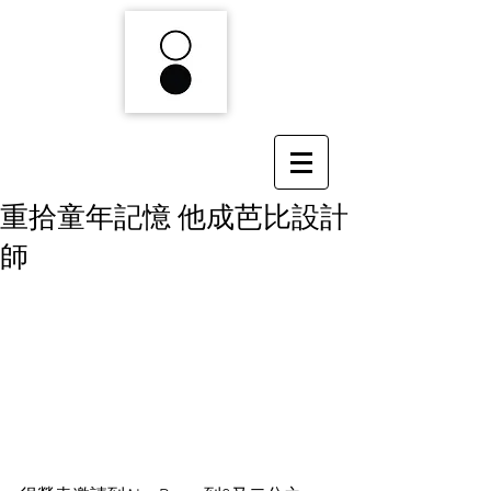
重拾童年記憶 他成芭比設計
師