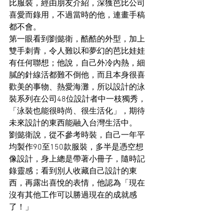
比服裝，經由朋友介紹，深獲芭比公司
喜愛而錄用，不過當時的他，連畫手稿
都不會。 
第一眼看到劉懿衛，酷酷的外型，加上
雙手刺青，令人難以和夢幻的芭比娃娃
有任何聯想；他說，自己外冷內熱，細
膩的針線活都難不倒他，而且本身很喜
歡美的事物、熱愛海灘，所以設計的泳
裝系列在公司48位設計者中一枝獨秀，
「泳裝也能很時尚、很生活化」，期待
未來設計的東西能融入台灣生活中。 
劉懿衛說，從不參考時裝，自己一年平
均製作90至150款服裝，多半是憑空想
像設計，身上總是帶著小冊子，隨時記
錄靈感；看到別人收藏自己設計的東
西，再露出喜悅的表情，他認為「現在
沒有其他工作可以勝過現在的成就感
了！」 