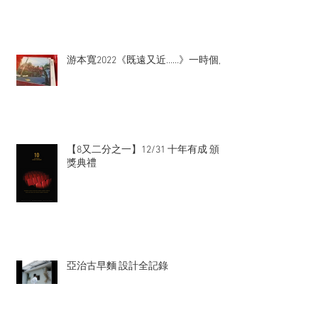
游本寬2022《既遠又近……》一時個展
【8又二分之一】12/31 十年有成 頒
獎典禮
亞治古早麵 設計全記錄