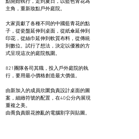
點開始執行，走到夏日，以藍色青花為
主角，重新妝點戶外庭院。 
大家貢獻了各種不同的中國藍青花的點
子，從瓷盤延伸到桌面，從紙傘延伸到
印花，從絲巾延伸到軟質布料，從傳統
到數位。試行了想法，決定以優雅的方
式呈現這次的庭院氛圍。 
821團隊各司其職，投入戶外庭院的執
行，要用最小價格創造最大價值。 
由新加入的成員欣圜負責設計桌面的圖
案，細緻符號的配置，在40公分內展現
重複之美。 
由喬負責眼花撩亂的電腦割字與貼圖。 