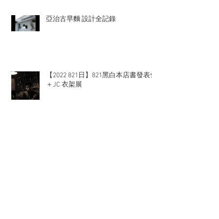
亞治古早麵 設計全記錄
【2022 821日】821黑白本店書發表會
＋JC 衣架展
2022 台南亞治古早麵 店面 辨識系
統、商空設計、開幕茶會活動與外燴
Archive
2024年1月
(3)
3 篇文章