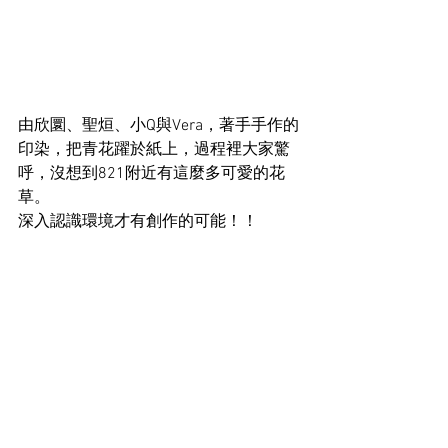
由欣圜、聖烜、小Q與Vera，著手手作的
印染，把青花躍於紙上，過程裡大家驚
呼，沒想到821附近有這麼多可愛的花
草。 
深入認識環境才有創作的可能！！ 