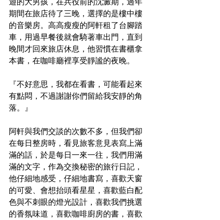
遊的大男孩，在兵役前的沈澱期，過年
期間在旅店待了三晚，選擇的是樓中樓
的音樂房。高高瘦瘦的阿軒租了台腳踏
車，用過早餐後就會騎著車出門，直到
晚間才回來旅店休息，他習慣在書櫃拿
本書，在咖啡廳裡享受靜謐的夜晚。 
『不好意思，我都在看書，可能看起來
有點悶，不過謝謝你們留給我安靜的角
落。』 
阿軒與我們交談的次數不多，但我們卻
在每日整房時，看見旅客意見表寫上滿
滿的話，於是每日一來一往，我們用滿
滿的文字，作為交換秘密的旅行日記，
他仔細地感受，仔細地書寫，喜歡天窗
的可愛、會想抬頭看星星，喜歡藍白配
色與不刺眼的燈光設計，喜歡我們挑選
的香氛味道，喜歡咖啡廚房的書，喜歡