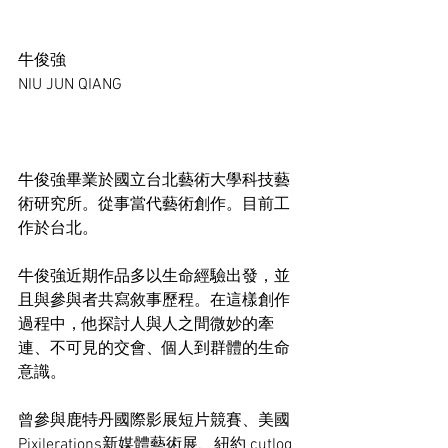
牛俊強 
NIU JUN QIANG 
牛俊強畢業於國立台北藝術大學科技藝
術研究所。從事當代藝術創作。目前工
作於台北。 
牛俊強近期作品多以生命經驗出發，並
且與參與者共寫敘事歷程。在這樣創作
過程中，他探討人與人之間微妙的牽
連、不可見的交會、個人到群體的生命
意識。 
曾參與鹿特丹國際影展短片競賽、美國
Pixilerations新媒體藝術展、紐約 cutlog 