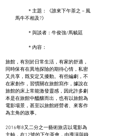
	＊主題：《誰來下午茶之－風
馬牛不相及?》
	＊與談者：牛俊強/馬毓廷
	＊內容：  
旅館，有別於日常生活，有家的舒適，
同時保有在異地探險的期待心情，私密
又共享，既安定又擾動。有些編劇，不
在家創作，習慣關在旅館寫作，據說在
旅館的床上常能激發靈感，因此許多劇
本是在旅館中醞釀而出，也有以旅館為
電影場景，甚至以旅館經營者、來客作
為主角的故事。 
2016年8又二分之一藝術旅店以電影為
主軸，在12號的下午茶會，由導演與錄