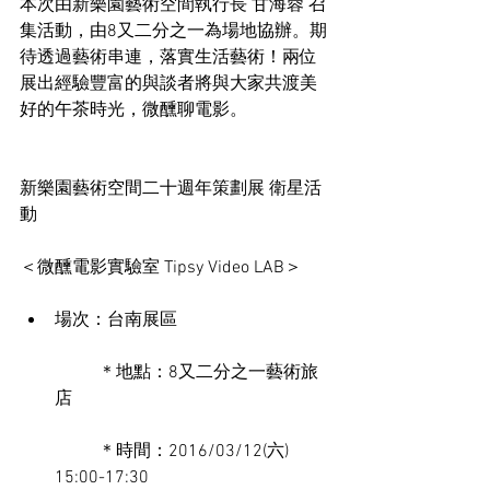
本次由新樂園藝術空間執行長 甘海蓉 召
集活動，由8又二分之一為場地協辦。期
待透過藝術串連，落實生活藝術！兩位
展出經驗豐富的與談者將與大家共渡美
好的午茶時光，微醺聊電影。 
新樂園藝術空間二十週年策劃展 衛星活
動
＜微醺電影實驗室 Tipsy Video LAB＞
場次：台南展區
	＊地點：8又二分之一藝術旅
店
	＊時間：2016/03/12(六) 
15:00-17:30