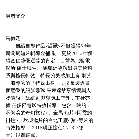
講者簡介：
馬毓廷 
　　自編自導作品<語獸>不但獲得98年
新聞局短片輔導金補 助，更於2013年獲
得金穗獎優選獎的肯定，目前為北藝電
影所 碩士班生。 馬毓廷導演出身美術科
系與擅長特效，特長的美感加上有 別於
一般導演的「特效出身」，擅長透過畫
面意像的細膩雕琢 來表達故事情境與人
物情感。除編劇與導演工作外，本身亦
擔 任多部電影特效指導，包含上映的<
不倒翁的奇幻旅程>、金馬 短片<阿霞的
掛鐘>、坎城邀片的台北工廠<豬>等片的
特效指導 ，2015現正擔任CNEX〈衝
天〉視覺統籌。