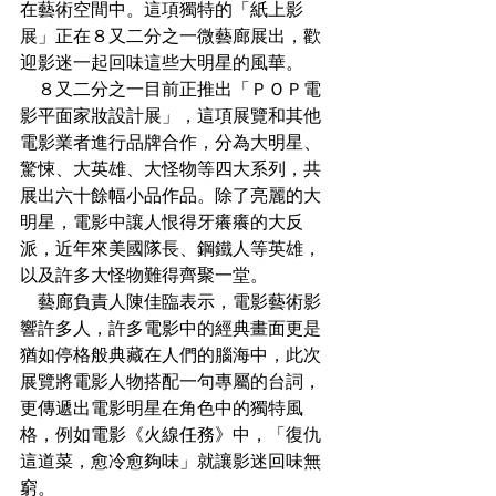
在藝術空間中。這項獨特的「紙上影
展」正在８又二分之一微藝廊展出，歡
迎影迷一起回味這些大明星的風華。
　８又二分之一目前正推出「ＰＯＰ電
影平面家妝設計展」，這項展覽和其他
電影業者進行品牌合作，分為大明星、
驚悚、大英雄、大怪物等四大系列，共
展出六十餘幅小品作品。除了亮麗的大
明星，電影中讓人恨得牙癢癢的大反
派，近年來美國隊長、鋼鐵人等英雄，
以及許多大怪物難得齊聚一堂。
　藝廊負責人陳佳臨表示，電影藝術影
響許多人，許多電影中的經典畫面更是
猶如停格般典藏在人們的腦海中，此次
展覽將電影人物搭配一句專屬的台詞，
更傳遞出電影明星在角色中的獨特風
格，例如電影《火線任務》中，「復仇
這道菜，愈冷愈夠味」就讓影迷回味無
窮。