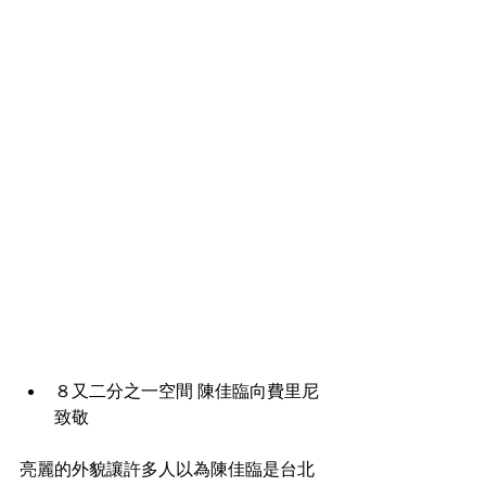
８又二分之一空間 陳佳臨向費里尼
致敬 
亮麗的外貌讓許多人以為陳佳臨是台北