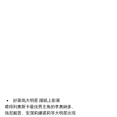
好萊塢大明星 躍紙上影展 
甫得到奧斯卡最佳男主角的李奧納多、
強尼戴普、安潔莉娜裘莉等大明星出現