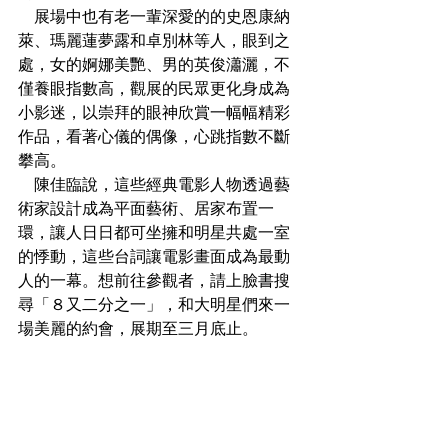
　展場中也有老一輩深愛的的史恩康納
萊、瑪麗蓮夢露和卓別林等人，眼到之
處，女的婀娜美艷、男的英俊瀟灑，不
僅養眼指數高，觀展的民眾更化身成為
小影迷，以崇拜的眼神欣賞一幅幅精彩
作品，看著心儀的偶像，心跳指數不斷
攀高。
　陳佳臨說，這些經典電影人物透過藝
術家設計成為平面藝術、居家布置一
環，讓人日日都可坐擁和明星共處一室
的悸動，這些台詞讓電影畫面成為最動
人的一幕。想前往參觀者，請上臉書搜
尋「８又二分之一」，和大明星們來一
場美麗的約會，展期至三月底止。