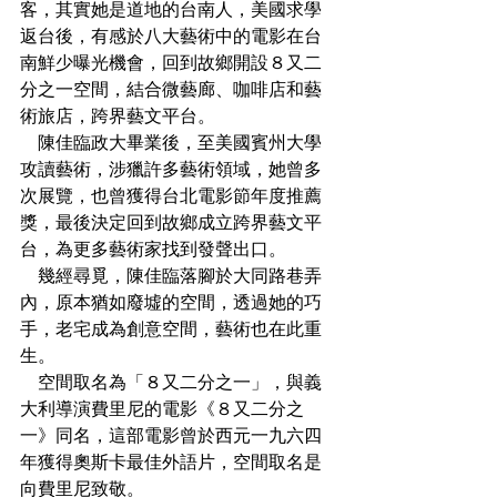
客，其實她是道地的台南人，美國求學
返台後，有感於八大藝術中的電影在台
南鮮少曝光機會，回到故鄉開設８又二
分之一空間，結合微藝廊、咖啡店和藝
術旅店，跨界藝文平台。
　陳佳臨政大畢業後，至美國賓州大學
攻讀藝術，涉獵許多藝術領域，她曾多
次展覽，也曾獲得台北電影節年度推薦
獎，最後決定回到故鄉成立跨界藝文平
台，為更多藝術家找到發聲出口。
　幾經尋覓，陳佳臨落腳於大同路巷弄
內，原本猶如廢墟的空間，透過她的巧
手，老宅成為創意空間，藝術也在此重
生。
　空間取名為「８又二分之一」，與義
大利導演費里尼的電影《８又二分之
一》同名，這部電影曾於西元一九六四
年獲得奧斯卡最佳外語片，空間取名是
向費里尼致敬。