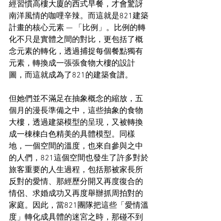
經習慣高樓大廈的西式早餐，才會驚訝
南洋風情的咖哩辛辣。而這就是821建築
計畫的核心元素 — 「比例」。比例的轉
化不只是實體之間的對比，更包括了概
念元素的轉化，透過捕捉每個餐點獨有
元素，轉換成一張張食物大樓的設計
圖，而這就成為了821的建築食譜。
但她們並不滿足在抽象概念的縮放，五
個月的漫長準備之中，這些抽象的食物
大樓，透過建築模型的呈現，又被轉換
成一棟棟白色精美的具體模型。同樣
地，一個空間的溫度，也來自參與之中
的人們，821這個空間也發生了許多對於
旅客重要的人生過程，包括那被家長所
反對的愛情、那經歷分開又再度復合的
情侶、求婚成功又再度舉辦抓周拍對的
家庭。因此，當821團隊把這些「愛情溫
度」轉化成具體的迷宮之時，那碰不到