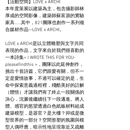
【活動空間】LOVE x ARCHI
本年度策展以建築為主，包含攝影師林
厚成的空間影像，建築師蘇富源的實驗
家具……其中，821團隊也創作一系列複
合媒材作品—LOVE x ARCHI。
LOVE x ARCHI是以立體雕塑與文字共同
表現的作品，文字來自於我們很喜歡的
一本詩集< I WROTE THIS FOR YOU-
pleasefindthis >，團隊以此延伸創作，
挑出十首詩篇，它們跟愛有關，但不一
定是愛情故事，不過可以確定的是，生
命中探索意義過程裡，殘酷美好的註解
（體悟）才讓我們有了終止一段關係的
決心，沈澱後繼續往下一段邁進。將人
體、感官的慾望透過白色紙板材料組成
建築模型，是器官？是大樓？抑或是微
型世界的一部分？空間形塑的氛圍與模
型人偶呼應，暗示性地呈現靠近又疏離