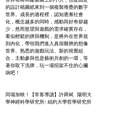
世界名椅和建築圖上的小人，也從固定
的設計稿圖紙來到一個複製堆疊的數字
世界。成長的過程裡，認知逐漸社會
化，概念越多的同時，感動與好奇卻越
少，然而慾望與遊戲的需求確實存在，
看似輕鬆的牌與機制，是將外在世界規
則內化，帶領我們進入真假難辨的想像
世界。熟悉的遊戲玩法、新的視覺組
合，主動參與也是藝術共創的一環，等
著你取下洗牌，玩一場招架不住的心臟
病吧！
同場加映！【常客導讀】許舜斌   陽明大
學神經科學研究所/ 紐約大學哲學研究所