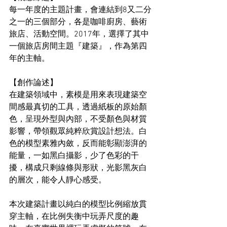
每一年度的主題計畫，會連結到8又二分
之一的三個部分，各是咖啡廚房、藝術
旅店、活動空間。2017年，選擇了其中
一個旅店房間主題『建築』，作為第四
年的主軸。
【創作論述】
在建築領域中，素模是用來表現建築空
間感最真切的工具，透過紙板的原始顏
色，呈現外型與內部，不受顏色與材質
影響，帶領觀眾純粹欣賞設計想法。白
色的模型素雅內斂，反而能彰顯澎湃的
能量，一如黑白攝影，少了色彩的干
擾，構成只剩線條與形狀，光影黑灰白
的層次，能令人靜心感受。
本次建築計畫以純白的模型比例縮放貫
穿主軸，在比例失衡中玩弄尺度的趣