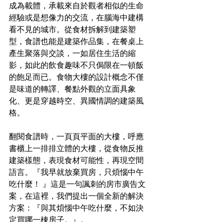
成為載體，承載來自於觀者相似的生命
經驗或是想像力的交流，在腦海中建構
看不見的城市。從食材拆解到建築塑
型，食譜也能是建築作品集，在餐桌上
產生聚落與交談，一如居住生活的縮
影，如此的飲食趣味不只侷限在一頓飯
的飽足而已。食物大樓的設計概念不僅
是味道的轉譯、餐點外觀的立面具象
化、更是穿越時空、異國情調的建築風
格。
翻閱食譜時，一頁頁平面的大樓，呼應
書櫃上一排排立體的大樓，從食物反推
建築樣態，表現食材可能性，再現空間
語言。『我早就放棄買房，只煩惱中午
吃什麼！ 』這是一句諷刺的房市廣告文
案，在這裡，我們提出一個全新的解決
方案：『與其煩惱中午吃什麼，不如決
定買哪一棟房子。』。