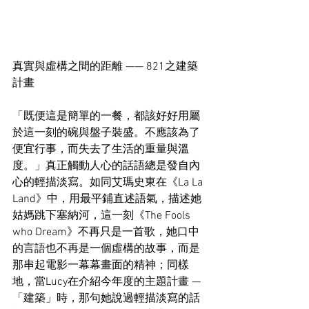
真實與虛構之間的距離 —— 821之建築
計畫
「既便這是簡單的一餐，都該好好用屬
於這一刻的碗與盤子裝盛。不應該為了
便宜行事，而失去了生活的重量與溫
度。」真正觸動人心的話語總是發自內
心的輕描淡寫。如同艾瑪史東在《La La 
Land》中，用最平鋪直述語氣，描述她
姑媽跳下塞納河，這一刻《The Fools 
who Dream》不再只是一首歌，她口中
的言語也不再是一個虛構的故事，而是
那串起電影一幕幕畫面的精神；同樣
地，當Lucy在介紹今年度的主題計畫 — 
「建築」時，那句她說過輕描淡寫的話