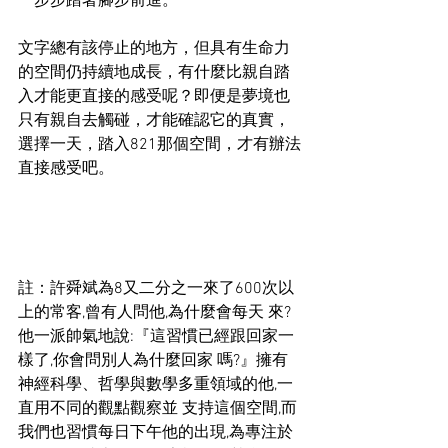
一步步踏著腳步前進。
文字總有該停止的地方，但具有生命力
的空間仍持續地成長，有什麼比親自踏
入才能更直接的感受呢？即便是夢境也
只有親自去觸碰，才能確認它的真實，
選擇一天，踏入821那個空間，才有辦法
直接感受吧。
註：許舜斌為8又二分之一來了600次以
上的常客,曾有人問他,為什麼會每天 來?
他一派帥氣地說:『這習慣已經跟回家一
樣了,你會問別人為什麼回家 嗎?』擁有
神經科學、哲學與數學多重領域的他,一
直用不同的觀點觀察並 支持這個空間,而
我們也習慣每日下午他的出現,為專注於