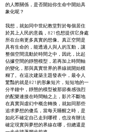
的人際關係，是否開始你生命中開始具
象化呢？
我想，就如同中世紀教堂對於每個居住
於其上人民的意義，821也想提供它身處
所在台南更多真實的想像。真正空間是
具有生命的，能透過人與人的互動，讓
整個空間流動於時間之中，因此，比起
佔據空間的靜態模型，若再加上時間軸
的變化，那與真實世界的界線就開始模
糊了。在這次建築主題發表中，最令人
驚豔的就是821的形象短片，短短地的一
分半鐘中，靜態的模型被那節奏感強烈
的配樂連接在時間軸之上，影片不斷地
在真實與虛幻中概念轉換，就如同那些
追求夢想的傻瓜，當每天睡醒之時，是
如此不確定自己走到哪裡，也沒有辦法
確定現實與夢想的界線在哪，但總還是