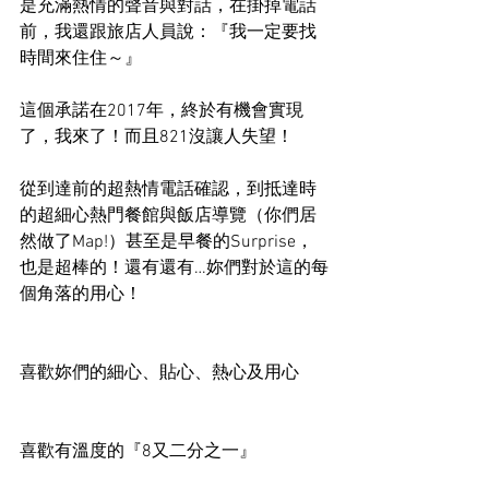
是充滿熱情的聲音與對話，在掛掉電話
前，我還跟旅店人員說：『我一定要找
時間來住住～』
這個承諾在2017年，終於有機會實現
了，我來了！而且821沒讓人失望！
從到達前的超熱情電話確認，到抵達時
的超細心熱門餐館與飯店導覽（你們居
然做了Map!）甚至是早餐的Surprise，
也是超棒的！還有還有…妳們對於這的每
個角落的用心！
喜歡妳們的細心、貼心、熱心及用心
喜歡有溫度的『8又二分之一』