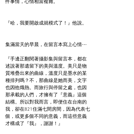
件事情，心情相當複雜。
『哈，我要開啟成就模式了！』他說。
集滿當天的早晨，在留言本寫上心情⋯
『手邊正翻閱著攝影集與留言本，都在
述說著那遺留下的美與溫度。美只是物
質堆疊出來的曲線，溫度只是墨水的某
種排列嗎？不，那曲線是她而美，文字
也因他熾熱。而旅行與停留之處，也因
那承載的人們，才擁有了『意義』這個
結構。所以對我而言，即便住在台南的
我，卻在821住滿七間房間，因為代表七
個，或更多個不同的意義，而這些意義
才構成了『我』，謝謝！』