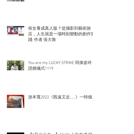
俗女養成真人版？從攝影到藝術旅
店，人生就是一場時刻變動的創作實
踐. 作者 張大魯
You are my LUCKY STRIKE 同偉姿吟
證婚儀式1119
游本寬2022《既遠又近……》一時個展