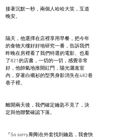
接著沉默一秒，兩個人哈哈大笑，互道
晚安。
隔天，他選擇在店裡享用早餐，把今年
的食物大樓好好地研究一番，告訴我們
昨晚在房裡看了我們特選的電影、也看
了821的店書，一切的一切，感覺非常
好，他帥氣地推開紅門，陽光灑進室
內，穿著白襯衫的型男身影消失在482巷
巷子裡。
離開兩天後，我們確定鑰匙不見了，決
定與他聯繫確認下落。
『So sorry,剛剛在外套找到鑰匙，我會快