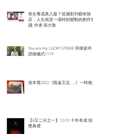
俗女養成真人版？從攝影到藝術旅
店，人生就是一場時刻變動的創作實
踐. 作者 張大魯
You are my LUCKY STRIKE 同偉姿吟
證婚儀式1119
游本寬2022《既遠又近……》一時個展
【8又二分之一】12/31 十年有成 頒
獎典禮