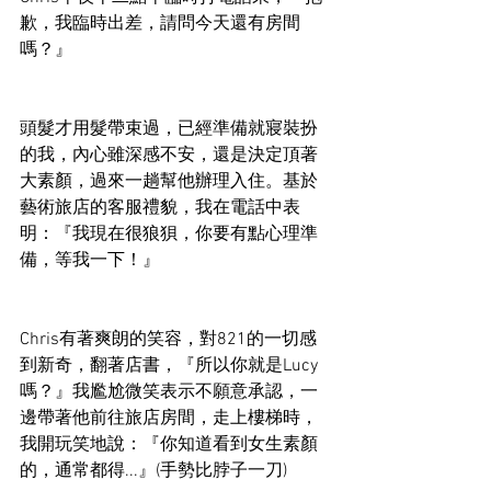
歉，我臨時出差，請問今天還有房間
嗎？』
頭髮才用髮帶束過，已經準備就寢裝扮
的我，內心雖深感不安，還是決定頂著
大素顏，過來一趟幫他辦理入住。基於
藝術旅店的客服禮貌，我在電話中表
明：『我現在很狼狽，你要有點心理準
備，等我一下！』
Chris有著爽朗的笑容，對821的一切感
到新奇，翻著店書，『所以你就是Lucy
嗎？』我尷尬微笑表示不願意承認，一
邊帶著他前往旅店房間，走上樓梯時，
我開玩笑地說：『你知道看到女生素顏
的，通常都得...』(手勢比脖子一刀)