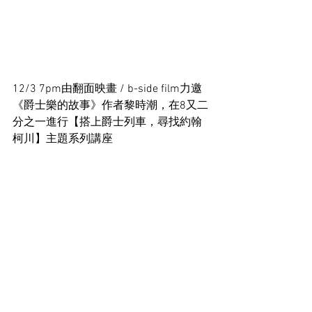
12/3 7pm由翻面映畫 / b-side film力邀
《爵士樂的故事》作者黎時潮，在8又二
分之一進行【搭上爵士列車，尋找約翰
柯川】主題系列講座