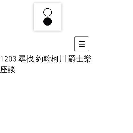
1203 尋找 約翰柯川 爵士樂
座談