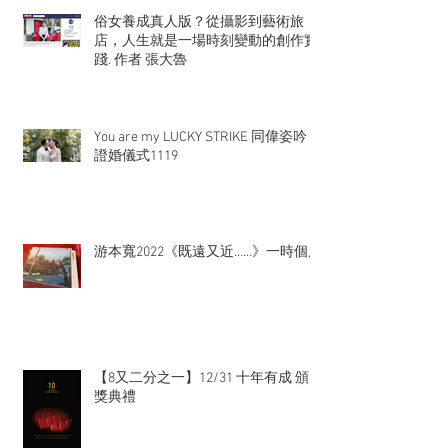
俗女養成真人版？從攝影到藝術旅
店，人生就是一場時刻變動的創作實
踐. 作者 張大魯
You are my LUCKY STRIKE 同偉姿吟
證婚儀式1119
游本寬2022《既遠又近……》一時個展
【8又二分之一】12/31 十年有成 頒
獎典禮