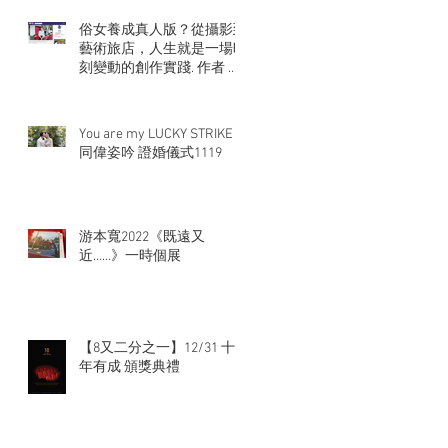
俗女養成真人版？從攝影到
藝術旅店，人生就是一場時
刻變動的創作實踐. 作者 張
大魯
You are my LUCKY STRIKE
同偉姿吟 證婚儀式1119
游本寬2022《既遠又
近……》一時個展
【8又二分之一】12/31 十
年有成 頒獎典禮