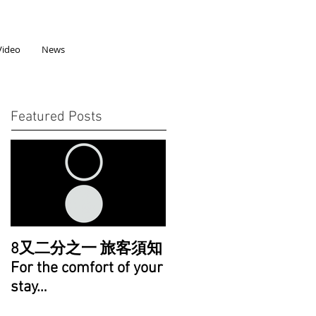
Video
News
Featured Posts
8又二分之一 旅客須知
For the comfort of your
stay…