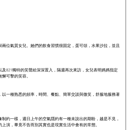
與兩位氣質女兒。她們的飲食習慣很固定，蛋可頌，水果沙拉，並且
及821獨特的笑聲給深深置入，隔週再次來訪，女兒表明媽媽指定
無懈可擊的笑容。
，以一種熟悉的頻率，時間、餐點、簡單交談與微笑，舒服地服務著
像制約一樣，週日上午的空氣隱約有一種未說出的期盼，越是不見，
的上演，畢竟不告而別其實也是現實生活中會有的常態。