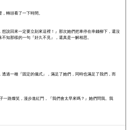
聲，轉頭看了一下時間。
，想說回來一定要立刻來這裡！』那次她們把車停在串錢柳下，還沒
殊不知那樣的一句『好久不見』，還真是一解相思。
，透過一種『固定的儀式』，滿足了她們，同時也滿足了我們，而
。
巷子一路燦笑，漫步進紅門，『我們會太早來嗎？』她們問我。我