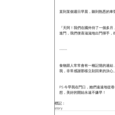
直到某個週日早晨，聽到熟悉的車
『天阿！我們在國外待了一個多月
進門，我們便喜滋滋地出門揮手，
------
食物跟人常常會有一種記憶的連結
我，非常感謝那樣立刻回來的決心
PS 今早我在門口，她們遠遠地從
想，美好的開始永遠不嫌早！
標記：
story