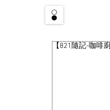
【821隨記-咖啡