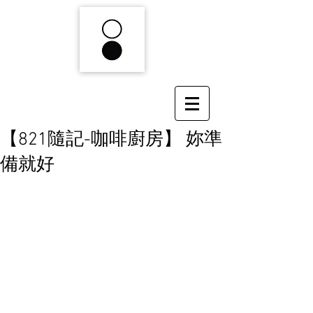
【821隨記-咖啡廚房】 妳準
備就好