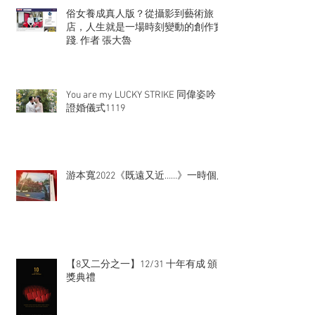
俗女養成真人版？從攝影到藝術旅
店，人生就是一場時刻變動的創作實
踐. 作者 張大魯
You are my LUCKY STRIKE 同偉姿吟
證婚儀式1119
游本寬2022《既遠又近……》一時個展
【8又二分之一】12/31 十年有成 頒
獎典禮