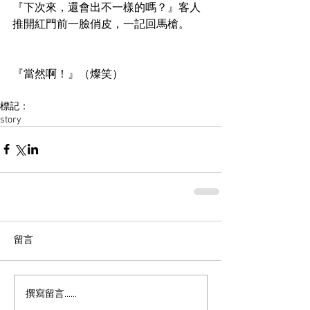
『下次來，還會出不一樣的嗎？』客人
推開紅門前一臉俏皮，一記回馬槍。
『當然啊！』（燦笑）
標記：
story
留言
撰寫留言......