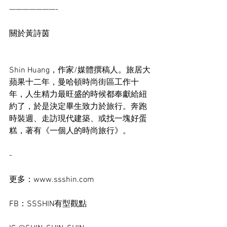
———————-
關於黃詩茵
Shin Huang，作家/媒體撰稿人。旅居大
蘋果十二年，曼哈頓時尚街區工作十
年，人生精力最旺盛的時候都奉獻給紐
約了，於是決定畢生致力於旅行。奔跑
時裝週、走訪現代建築、或找一塊好蛋
糕，著有《一個人的時尚旅行》。
-
更多：www.ssshin.com
FB：SSSHIN有型觀點