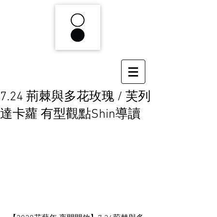
7.24 荊棘與多花玫瑰 / 芙列
達卡蘿 有型觀點Shin導讀