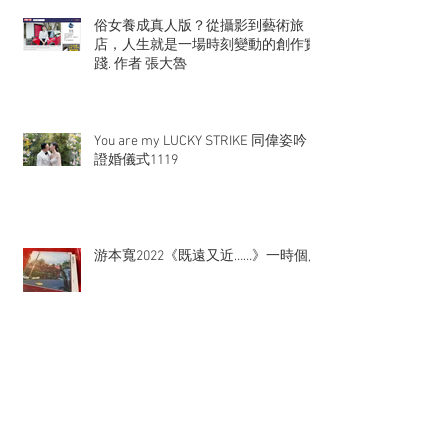
俗女養成真人版？從攝影到藝術旅
店，人生就是一場時刻變動的創作實
踐. 作者 張大魯
You are my LUCKY STRIKE 同偉姿吟
證婚儀式1119
游本寬2022《既遠又近……》一時個展
【8又二分之一】12/31 十年有成 頒
獎典禮