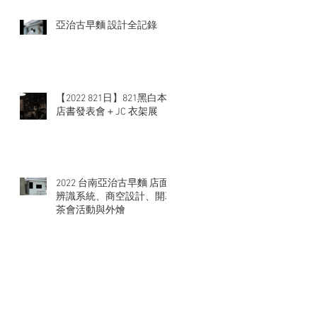
亞治古早麵 設計全記錄
【2022 821日】821黑白本
店書發表會＋JC 衣架展
2022 台南亞治古早麵 店面
辨識系統、商空設計、開幕
茶會活動與外燴