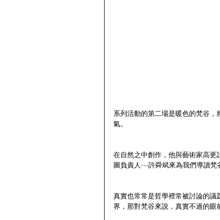
系列活動的第二場是暖色的梵谷，
氣。
在自然之中創作，他與藝術家高更
圖負責人---許舜斌來為我們導讀梵
真實也常常是哲學裡常被討論的議
界，那對梵谷來說，真實不過的眼