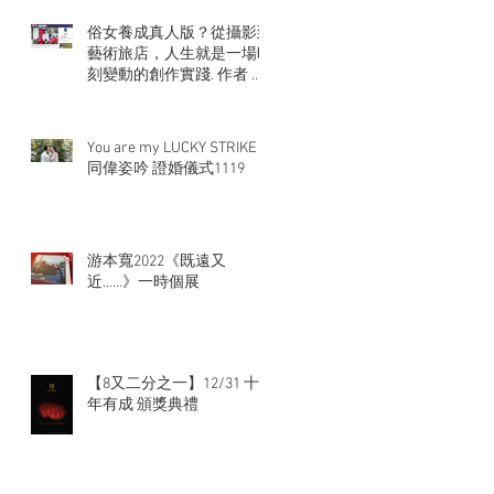
俗女養成真人版？從攝影到
藝術旅店，人生就是一場時
刻變動的創作實踐. 作者 張
大魯
You are my LUCKY STRIKE
同偉姿吟 證婚儀式1119
游本寬2022《既遠又
近……》一時個展
【8又二分之一】12/31 十
年有成 頒獎典禮