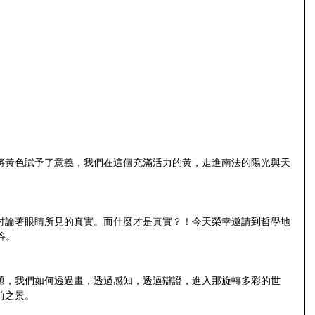
將黃色賦予了意義，我們在這個充滿活力的黃，走進南法的陽光與天
討論著眼睛所見的真實。而什麼才是真實？！今天榮幸邀請到哲學地
谷。
題，我們如何透過畫，透過感知，透過辯證，進入那旋轉多彩的世
前之景。