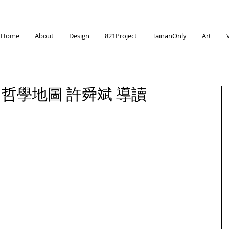
Home
About
Design
821Project
TainanOnly
Art
梵谷 哲學地圖 許舜斌 導讀