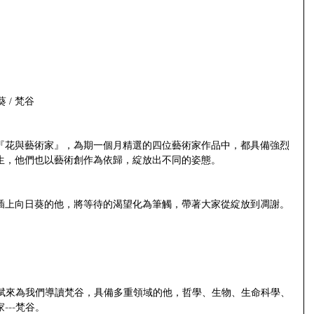
 / 梵谷
『花與藝術家』，為期一個月精選的四位藝術家作品中，都具備強烈
生，他們也以藝術創作為依歸，綻放出不同的姿態。
插上向日葵的他，將等待的渴望化為筆觸，帶著大家從綻放到凋謝。
舜斌來為我們導讀梵谷，具備多重領域的他，哲學、生物、生命科學、
---梵谷。