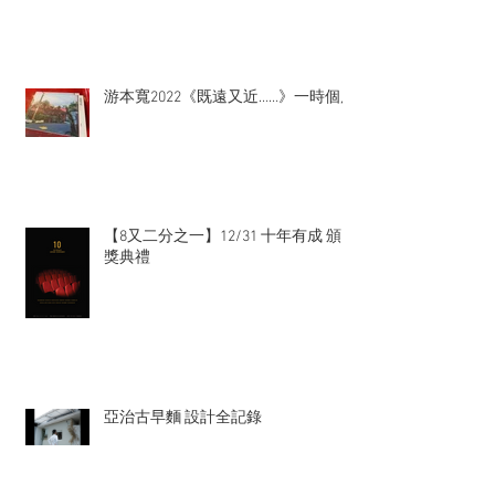
游本寬2022《既遠又近……》一時個展
【8又二分之一】12/31 十年有成 頒
獎典禮
亞治古早麵 設計全記錄