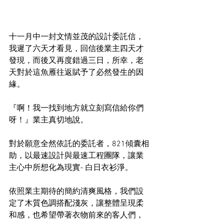
十一月中一封文情並茂的設計委託信，
我遲了六天才看見，回信後業主四天才
發現，而後又再度錯過三日，所幸，老
天對於這魚雁往返賦予了必然發生的因
緣。
『啊！我一找到地方就立刻寫信給你們
呀！』業主真切地說。
對於願意全然依託的委託者，821傾囊相
助，以最速設計與最速工程團隊，讓業
主心中所想化為現實- 白日衣衫淨。
依照業主期待的簡約清爽風格，我們設
定了木質色調搭配淺灰，讓整體呈現柔
和感，也希望帶著衣物前來的客人們，