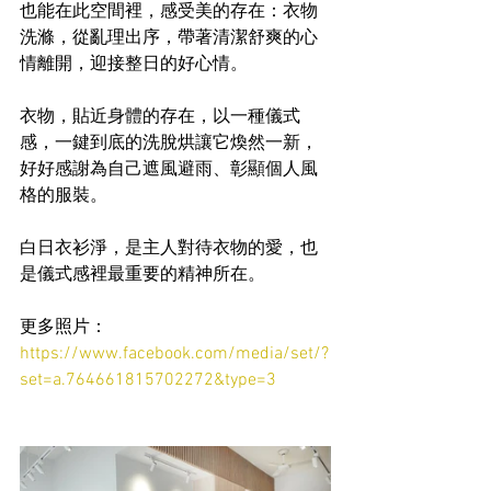
也能在此空間裡，感受美的存在：衣物
洗滌，從亂理出序，帶著清潔舒爽的心
情離開，迎接整日的好心情。
衣物，貼近身體的存在，以一種儀式
感，一鍵到底的洗脫烘讓它煥然一新，
好好感謝為自己遮風避雨、彰顯個人風
格的服裝。
白日衣衫淨，是主人對待衣物的愛，也
是儀式感裡最重要的精神所在。
更多照片：
https://www.facebook.com/media/set/?
set=a.764661815702272&type=3