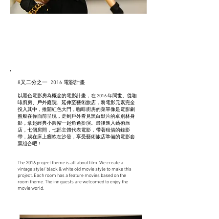
2016
Film Project
8又二分之一 2016 電影計畫
以黑色電影房為概念的電影計畫，在
2016
年問世。從咖
啡廚房、戶外庭院、延伸至藝術旅店，將電影元素完全
投入其中，推開紅色大門，咖啡廚房的菜單像是電影劇
照般在你面前呈現，走到戶外看見黑白默片的卓別林身
影，拿起經典小圓帽一起角色扮演。最後進入藝術旅
店，七個房間，七部主體代表電影，帶著租借的錄影
帶，躺在床上癱軟在沙發，享受藝術旅店準備的電影套
票組合吧！
The 2016 project theme is all about film. We create a
vintage style/ black & white old movie style to make this
project. Each room has a feature movies based on the
room theme. The inn guests are welcomed to enjoy the
movie world.