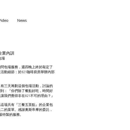
Video
News
企業內訓
包場
詢問包場服務，週四晚上終於敲定了
活動細節：於821咖啡廚房舉辦內部
只有三天籌劃這個包場活動，討論的
問到：『你們除了餐點好吃，時間好
讓我們覺得非在821不可的理由？』
為這場共有『三餐五茶點』的企業包
無二的菜單。感謝奧斯帝摩的委託，
現最特製的服務。