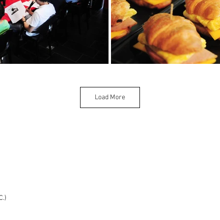
Load More
482巷11號
ong Rd.
wan (R.O.C.)