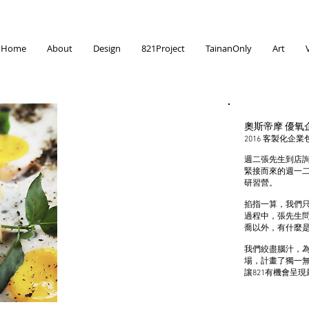
Home
About
Design
821Project
TainanOnly
Art
奧斯帝摩 優氧
2016 客製化企業
週二張先生到店
緊接而來的週一二
研習營。
掐指一算，我們
過程中，張先生
喬以外，有什麼是
我們絞盡腦汁，
2016
場，計畫了獨一
奧斯帝摩
讓821有機會呈