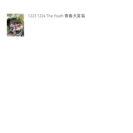
態成果展
1223 1224 The Youth 青春大富翁
俗女養成真人版？從攝影到藝術旅
店，人生就是一場時刻變動的創作實
踐. 作者 張大魯
You are my LUCKY STRIKE 同偉姿吟
證婚儀式1119