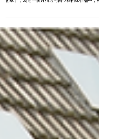
【2020花藝年 夜間開放】7.24荊棘與多花玫瑰 / 芙列
達卡蘿 花藝年的年中，我們帶著大家看看『花與藝
術家』，為期一個月精選的四位藝術家作品中，都
具備強烈風格的花與自然的表現，而對應人生，他
們也以藝術創作為依歸，綻放出不同的姿態。 ...