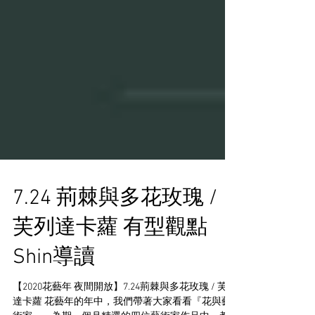
7.24 荊棘與多花玫瑰 /
芙列達卡蘿 有型觀點
Shin導讀