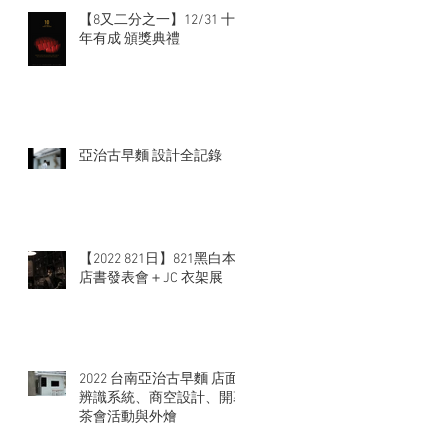
【8又二分之一】12/31 十
年有成 頒獎典禮
亞治古早麵 設計全記錄
【2022 821日】821黑白本
店書發表會＋JC 衣架展
2022 台南亞治古早麵 店面
辨識系統、商空設計、開幕
茶會活動與外燴