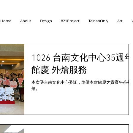
Home
About
Design
821Project
TainanOnly
Art
1026 台南文化中心35週
館慶 外燴服務
本次受台南文化中心委託，準備本次館慶之貴賓午茶外
燴。