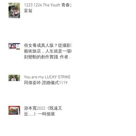
1223 1224 The Youth 青春大
富翁
俗女養成真人版？從攝影到
藝術旅店，人生就是一場時
刻變動的創作實踐. 作者 張
大魯
You are my LUCKY STRIKE
同偉姿吟 證婚儀式1119
游本寬2022《既遠又
近……》一時個展