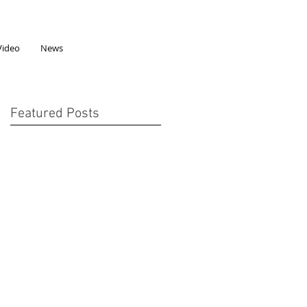
Video
News
Featured Posts
參
來
開