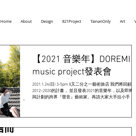
Home
About
Design
821Project
TainanOnly
Art
【2021 音樂年】DOREMI
music project發表會
2021.1.24(日) 3-5pm 8又二分之一藝術旅店 我們將回顧
2012~2020的計畫， 並且發表2021的音樂年，以及即將
與計劃的跨界『聲音』藝術家。再請大家大手拉小手，
聽聽821的這些那些。 再倒數幾天，就要揮別2020，展
全新的2021！...