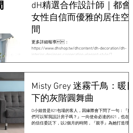
dH精選合作設計師｜都會
女性自信而優雅的居住空
間
更多詳細報導：
https://www.dhshop.tw/dhcontent/dh-decoration/dh-
interior-designer-cooperation-elegant-style/?
fbclid=IwAR2X3_gAwdWjVt3HWKt-CwbHM...
Misty Grey 迷霧千鳥：暖
下的灰階圓舞曲
D小姐曾是821包場的客人，因緣際會下問了一句：『妳
們可以幫我設計房子嗎？』一向使命必達的821，也在
的信任委託下，以2個月的時間，『親手』為她打造理
的家居生活。 原本一直以為人生若入手房子，北歐小清