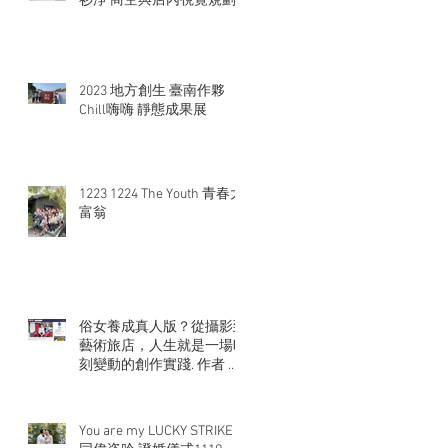
衫淨 商空與店內視覺規劃
2023 地方創生 臺南作夥
Chill嗨嗨 靜態成果展
1223 1224 The Youth 青春大
富翁
俗女養成真人版？從攝影到
藝術旅店，人生就是一場時
刻變動的創作實踐. 作者 張
大魯
You are my LUCKY STRIKE