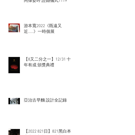
同偉姿吟 證婚儀式1119
游本寬2022《既遠又
近……》一時個展
【8又二分之一】12/31 十
年有成 頒獎典禮
亞治古早麵 設計全記錄
【2022 821日】821黑白本