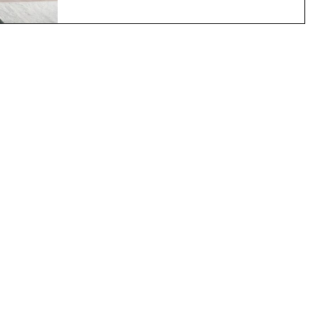
新的風格理當是她毫無懸念的唯一選擇，誰知道遇上82
團隊，非得提供另一...